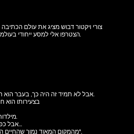
צורי ויקטור דבוש מציג את עולם הכתיבה 
הצטרפו אלי למסע ייחודי בעולמות ספרותיים שלא תוכלו למצוא בשום מקום אחר, עם דגש על חדשנות במגזר הכתיבה.
אבל לא תמיד זה היה כך, בעבר הוא היה קבלן שיפוצים מצליח שעבד עם חברות רבות במשק הישראלי והצליח מאוד בענף הבנייה.
בצעירותו הוא חי
מילדות קשה שעבר, ואמונתו החזקה, תמיד המשיך קדימה בכל כוחו.
אבל כפי שאתה יודע לפעמים אנחנו מתכננים, וליקום יש תוכניות משלו...
מהמקום המאוד נמוך שהחיים הביאו אותו הוא קם, בקושי רב ובאמונה עצמית גדולה, שהכל תלוי בי, ואם אני שלי, מי שלי".