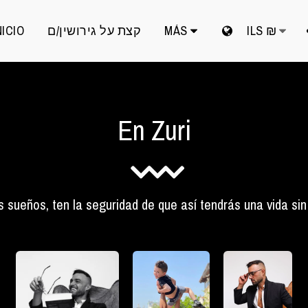
MÁS
קצת על גירושין/ם
NICIO
ILS
₪
En Zuri
 sueños, ten la seguridad de que así tendrás una vida si