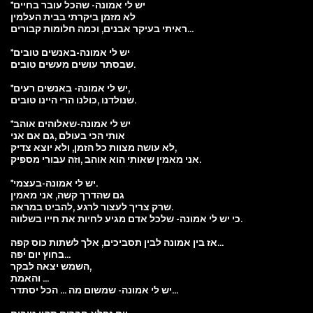
*יש לי אמונה- שהכל עובר בחיים
לא מזמן ביקרתי בבית העלמין
ראיתי בעיקר אבנים, וכמה חלומות קבורים...
*יש לי אמונה-באנשים טובים
שבסתר עושים מעשים טובים.
*יש לי אמונה- באנשים רעים,
שנולדנו ,כולנו הרי היינו טובים.
*יש לי אמונה-שאלוהים אוהב
אותי הכי בעולם ,גם אם אני
לא עושה מצוות כל הזמן, ולא יוצא צדיק,
אני מאמין שאותי הוא אוהב ,וזה עבורי מספיק.
*יש לי אמונה-בעצמי.
גם שהדרך קשה, אני מאמין
שרק צריך לעצור לרגע ,להביט במראה.
כי יש לי אמונה- שלכל אדם מגיע לחיות את חייו בשלווה.
אז בין אמונה לבין תסביכים, אלך לשתות כוס קפה...
בחוץ יום יפה...
השמש יצאה לבקר,
והאמת ...
יש לי אמונה- שמשום מה ... הכל יסתדר...