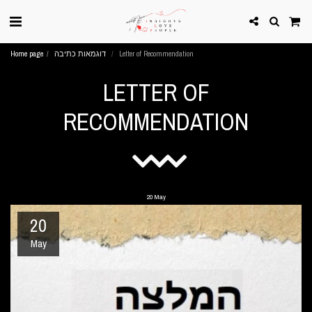
Letter of Recommendation
דוגמאות כתיבה
Home page
LETTER OF
RECOMMENDATION
20
May
20
May