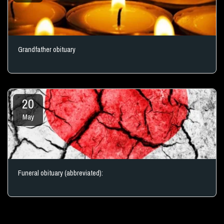
Grandfather obituary
20
May
Funeral obituary (abbreviated):