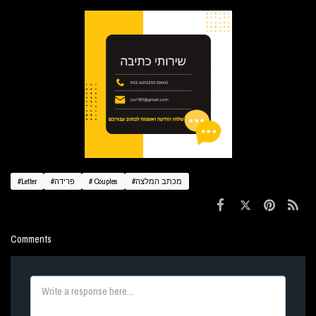
#מכתב המלצה
# Couples
#פרידה
#Letter
Comments