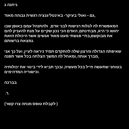
ניחנה ג.
גם – ואולי בעיקר- באינטליגנציה רגשית גבוהה מאוד,
המאפשרת לה לגלות רגישות לבני אדם, ולהתנהל עמם באופן שבו
יחושו כי היא, מבחינתם, האדם הכי נכון שקיים על מנת להעניק להם
את מבוקשם,
בחיי פגשתי מעט מאוד אנשים אשר היכולת הזאת
נמצאת ברשותם.
שאיפתה הגדולה והרצון שלה להתקדם תמיד ניראה לעיין, ועל כך אני
ומאחל לה המשך הצלחה בכל אשר תפנה,
מברך אותה ,
בטוחני שתעשה חייל בכל מעשיה, ובכך תביא לידי ביטוי את יכולותיה
וכישוריה המדהימים.
בברכה
.ר.
(לקבלת טופס מנחה צרו קשר )