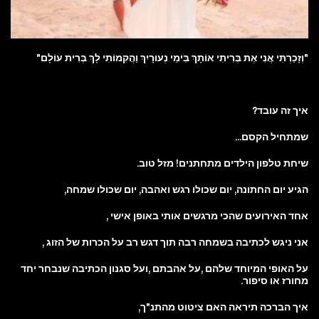
"וְזָכַרְתִּי אֲנִי אֶת בְּרִיתִי אוֹתָךְ בִּימֵי נְעוּרָיִךְ וַהֲקִמוֹתִי לָךְ בְּרִית עוֹלָם"
איך זה עובד?
שמתחיל הקסם...
שיחת טלפון הילדים מתחתנים! מזל טוב.
הגיע יום החתונה, יום שכולו רגש ואהבה, יום שכולו שמחה,
אחד האירועים שהכי מרגשים אותי באופן אישי ,
אני ניגש לכתיבה בשמחה רבה תוך דגש רב על הכרות של הזוג ,
על האופי המיוחד שלהם ,על אהבתם ,ועל סגנון הכתיבה שנבחר יחד
מחורז או סיפור.
איך הברכה תיראה האם ציטוט מהתנ"ך,