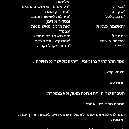
אלימות
*בגידה
*רק אמונה יש אנשים טובים
*שקרים
*בחיי רק אמת
*מצב כלכלי
*פעולות לשיפור המצב
(נגיד לימודים)
*האשמה עצמית
*את מי אני מאשים את
עצמי?
*תסכול
*למצוא מטרה מחדש
*הזנחה אישית
*להשקיע יותר בעצמי
*ריצוי
*הנותן מקבל נקודה
מפה התחלתי קצר ולעניין יריתי הכול ישר על השולחן .
נשמע קל?
ממש לא!
הטבלה שלי הייתה ארוכה מאוד, ולא ממוקדת,
חסרת סדר וכיוון אמתי .
התחלתי לצמצם אותה לפעולות שאני חייב לעשות וצריך עזרה
חיצונית.